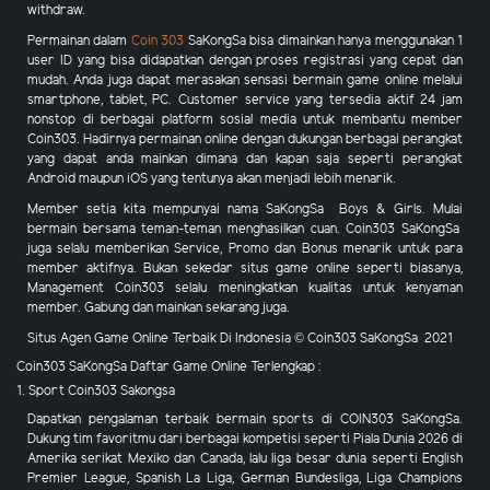
withdraw.
Permainan dalam
Coin 303
SaKongSa
bisa dimainkan hanya menggunakan 1
user ID yang bisa didapatkan dengan proses registrasi yang cepat dan
mudah. Anda juga dapat merasakan sensasi bermain game online melalui
smartphone, tablet, PC. Customer service yang tersedia aktif 24 jam
nonstop di berbagai platform sosial media untuk membantu member
Coin303
. Hadirnya permainan online dengan dukungan berbagai perangkat
yang dapat anda mainkan dimana dan kapan saja seperti perangkat
Android maupun iOS yang tentunya akan menjadi lebih menarik.
Member setia kita mempunyai nama SaKongSa Boys & Girls. Mulai
bermain bersama teman-teman menghasilkan cuan.
Coin303
SaKongSa
juga selalu memberikan Service,
Promo dan Bonus
menarik
untuk para
member aktifnya. Bukan sekedar situs game online seperti biasanya,
Management
Coin303
selalu meningkatkan kualitas untuk kenyaman
member. Gabung dan mainkan sekarang juga.
Situs Agen Game Online Terbaik Di Indonesia © Coin303 SaKongSa 2021
Coin303 SaKongSa Daftar Game Online Terlengkap :
1. Sport Coin303 Sakongsa
Dapatkan pengalaman terbaik bermain sports di COIN303 SaKongSa.
Dukung tim favoritmu dari berbagai kompetisi seperti Piala Dunia 2026 di
Amerika serikat Mexiko dan Canada, lalu liga besar dunia seperti English
Premier League, Spanish La Liga, German Bundesliga, Liga Champions