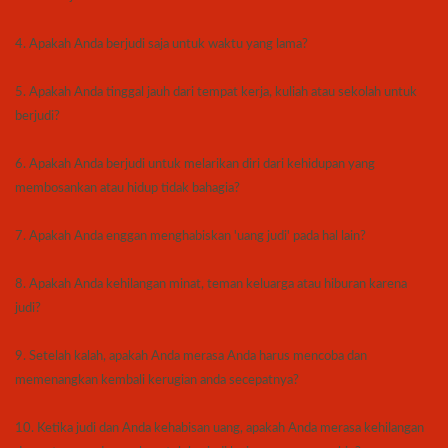
4. Apakah Anda berjudi saja untuk waktu yang lama?
5. Apakah Anda tinggal jauh dari tempat kerja, kuliah atau sekolah untuk
berjudi?
6. Apakah Anda berjudi untuk melarikan diri dari kehidupan yang
membosankan atau hidup tidak bahagia?
7. Apakah Anda enggan menghabiskan 'uang judi' pada hal lain?
8. Apakah Anda kehilangan minat, teman keluarga atau hiburan karena
judi?
9. Setelah kalah, apakah Anda merasa Anda harus mencoba dan
memenangkan kembali kerugian anda secepatnya?
10. Ketika judi dan Anda kehabisan uang, apakah Anda merasa kehilangan