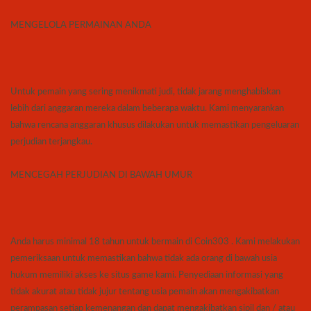
MENGELOLA PERMAINAN ANDA
Untuk pemain yang sering menikmati judi, tidak jarang menghabiskan
lebih dari anggaran mereka dalam beberapa waktu. Kami menyarankan
bahwa rencana anggaran khusus dilakukan untuk memastikan pengeluaran
perjudian terjangkau.
MENCEGAH PERJUDIAN DI BAWAH UMUR
Anda harus minimal 18 tahun untuk bermain di Coin303 . Kami melakukan
pemeriksaan untuk memastikan bahwa tidak ada orang di bawah usia
hukum memiliki akses ke situs game kami. Penyediaan informasi yang
tidak akurat atau tidak jujur tentang usia pemain akan mengakibatkan
perampasan setiap kemenangan dan dapat mengakibatkan sipil dan / atau