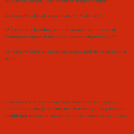
dan putus asa, dan perlu untuk berjudi lagi sesegera mungkin?
11. Apakah Anda berjudi hingga sen terakhir Anda hilang?
12. Apakah Anda berbohong, mencuri atau meminjam hanya untuk
mendapatkan uang untuk berjudi atau untuk membayar utang judi?
13. Apakah Anda merasa depresi atau bahkan bunuh diri karena perjudian
Anda?
Semakin banyak Anda menjawab 'ya' terhadap pertanyaan tersebut,
semakin besar kemungkinan Anda memiliki masalah judi yang serius dan
mungkin ingin mencari bantuan dan saran melalui saluran diuraikan di atas