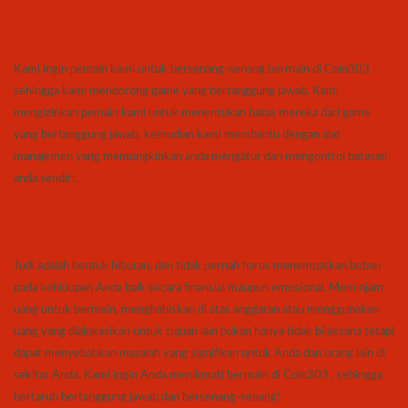
Kami ingin pemain kami untuk bersenang-senang bermain di Coin303 ,
sehingga kami mendorong game yang bertanggung jawab. Kami
mengizinkan pemain kami untuk menentukan batas mereka dari game
yang bertanggung jawab, kemudian kami membantu dengan alat
manajemen yang memungkinkan anda mengatur dan mengontrol batasan
anda sendiri.
Judi adalah bentuk hiburan, dan tidak pernah harus menempatkan beban
pada kehidupan Anda baik secara finansial maupun emosional. Meminjam
uang untuk bermain, menghabiskan di atas anggaran atau menggunakan
uang yang dialokasikan untuk tujuan lain bukan hanya tidak bijaksana tetapi
dapat menyebabkan masalah yang signifikan untuk Anda dan orang lain di
sekitar Anda. Kami ingin Anda menikmati bermain di Coin303 , sehingga
bertaruh bertanggung jawab dan bersenang-senang!