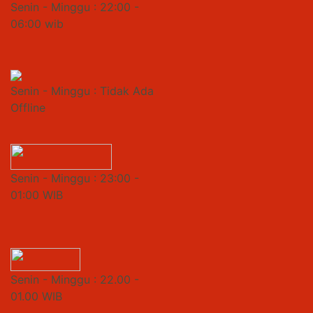
Senin - Minggu : 22:00 -
06:00 wib
Senin - Minggu : Tidak Ada
Offline
Senin - Minggu : 23:00 -
01:00 WIB
Senin - Minggu : 22.00 -
01.00 WIB