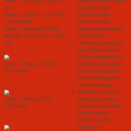
Senin : 22:00 wib - 00:30
sewaktu-waktu dapat
wib
berubah tanpa
Selasa - Jumat : 22:00 WIB
pemberitahuan
- 00:30 WIB
terlebih dahulu
Sabtu : Tidak ada Offline
tergantung kebijakan
Minggu : 00:00 wib - 05:00
pihak BANK.
wib
Jika bank gangguan
atau offline semua
aktifitas deposit dan
Senin - Minggu : 23:00 -
withdraw tidak dapat
05:00 WIB
di prosses sampai
bank bersangkutan
normal kembali.
Perhatikan status
Senin - Minggu 01:30 -
warna atau lampu
04:00 wib
indikator bank, Hijau
Normal, Merah
Offline, Kuning
Gangguan.