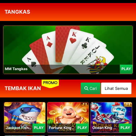
TANGKAS
MM Tangkas
PLAY
PROMO
TEMBAK IKAN
Cari
Lihat Semua
Jackpot Fishing Jili
PLAY
Fortune King Jackpot
PLAY
Ocean King Jackpot
PLAY