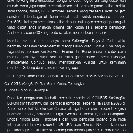
user ID yang bisa didapatkan dengan proses registrasi yang cepat dan
mudah. Anda juga dapat merasakan sensasi bermain game online melalui
smartphone, tablet, PC. Customer service yang tersedia aktif 24 jam
nonstop di berbagai platform sosial media untuk membantu member
Coin303
. Hadirnya permainan online dengan dukungan berbagai perangkat
yang dapat anda mainkan dimana dan kapan saja seperti perangkat
Android maupun iOS yang tentunya akan menjadi lebih menarik.
Member setia kita mempunyai nama SaKongSa Boys & Girls. Mulai
bermain bersama teman-teman menghasilkan cuan.
Coin303
SaKongSa
juga selalu memberikan Service,
Promo dan Bonus
menarik
untuk para
member aktifnya. Bukan sekedar situs game online seperti biasanya,
Management
Coin303
selalu meningkatkan kualitas untuk kenyaman
member. Gabung dan mainkan sekarang juga.
Situs Agen Game Online Terbaik Di Indonesia © Coin303 SaKongSa 2021
Coin303 SaKongSa Daftar Game Online Terlengkap :
1. Sport Coin303 Sakongsa
Dapatkan pengalaman terbaik bermain sports di COIN303 SaKongSa.
Dukung tim favoritmu dari berbagai kompetisi seperti Piala Dunia 2026 di
Amerika serikat Mexiko dan Canada, lalu liga besar dunia seperti English
Premier League, Spanish La Liga, German Bundesliga, Liga Champions
Eropa hingga Liga 1 Indonesia dan juga berbagai cabang olah raga
internasional lainnya seperti NFL,NBA, dan Tennis. Nikmati keseruan
pertandingan melalui live streaming dan menangkan semua bonus setiap