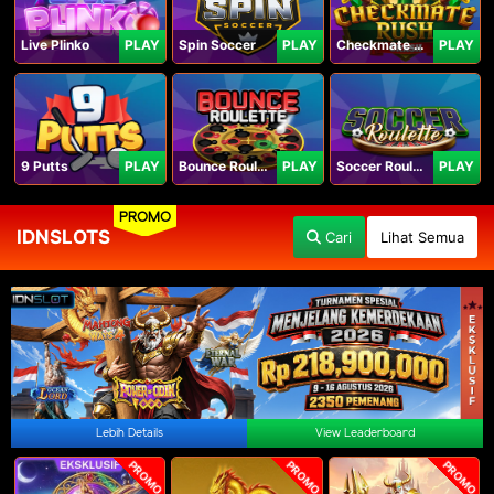
Live Plinko
PLAY
Spin Soccer
PLAY
Checkmate Rush
PLAY
9 Putts
PLAY
Bounce Roulette
PLAY
Soccer Roulette
PLAY
PROMO
IDNSLOTS
Cari
Lihat Semua
Lebih Details
View Leaderboard
PROMO
PROMO
PROMO