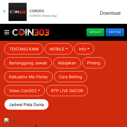
×
COIN303
Download
COIN303 Mobile App
MASUK
DAFTAR
TENTANG KAMI
MOBILE
Info
Bertanggung Jawab
Kebijakan
Phising
Kalkulator Mix Parlay
Cara Betting
Video Coin303
RTP LIVE GACOR
Jadwal Piala Dunia