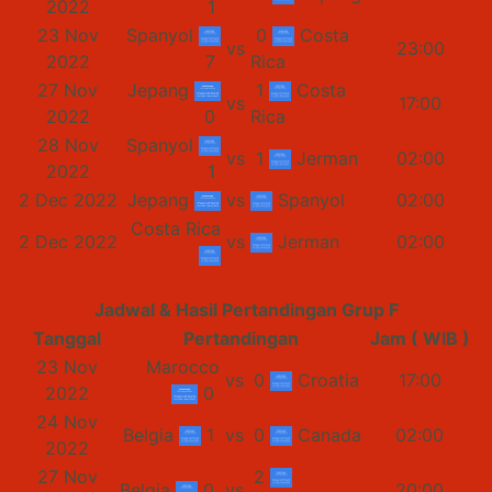
2022
1
23 Nov
Spanyol
0
Costa
vs
23:00
2022
7
Rica
27 Nov
Jepang
1
Costa
vs
17:00
2022
0
Rica
28 Nov
Spanyol
vs
1
Jerman
02:00
2022
1
2 Dec 2022
Jepang
vs
Spanyol
02:00
Costa Rica
2 Dec 2022
vs
Jerman
02:00
Jadwal & Hasil Pertandingan Grup F
Tanggal
Pertandingan
Jam ( WIB )
23 Nov
Marocco
vs
0
Croatia
17:00
2022
0
24 Nov
Belgia
1
vs
0
Canada
02:00
2022
27 Nov
2
Belgia
0
vs
20:00