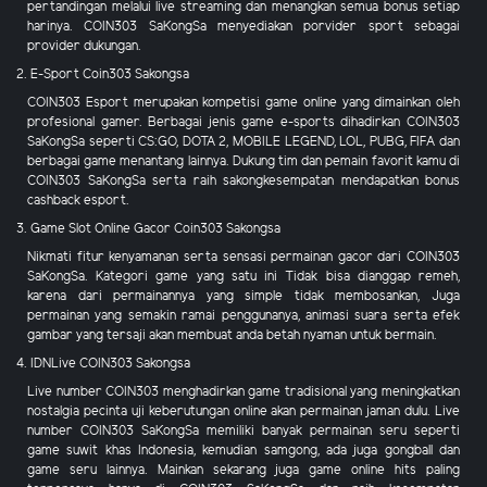
pertandingan melalui live streaming dan menangkan semua bonus setiap
harinya. COIN303 SaKongSa menyediakan porvider sport sebagai
provider dukungan.
2. E-Sport Coin303 Sakongsa
COIN303 Esport merupakan kompetisi game online yang dimainkan oleh
profesional gamer. Berbagai jenis game e-sports dihadirkan COIN303
SaKongSa seperti CS:GO, DOTA 2, MOBILE LEGEND, LOL, PUBG, FIFA dan
berbagai game menantang lainnya. Dukung tim dan pemain favorit kamu di
COIN303 SaKongSa serta raih sakongkesempatan mendapatkan bonus
cashback esport.
3. Game Slot Online Gacor Coin303 Sakongsa
Nikmati fitur kenyamanan serta sensasi permainan gacor dari COIN303
SaKongSa. Kategori game yang satu ini Tidak bisa dianggap remeh,
karena dari permainannya yang simple tidak membosankan, Juga
permainan yang semakin ramai penggunanya, animasi suara serta efek
gambar yang tersaji akan membuat anda betah nyaman untuk bermain.
4. IDNLive COIN303 Sakongsa
Live number COIN303 menghadirkan game tradisional yang meningkatkan
nostalgia pecinta uji keberutungan online akan permainan jaman dulu. Live
number COIN303 SaKongSa memiliki banyak permainan seru seperti
game suwit khas Indonesia, kemudian samgong, ada juga gongball dan
game seru lainnya. Mainkan sekarang juga game online hits paling