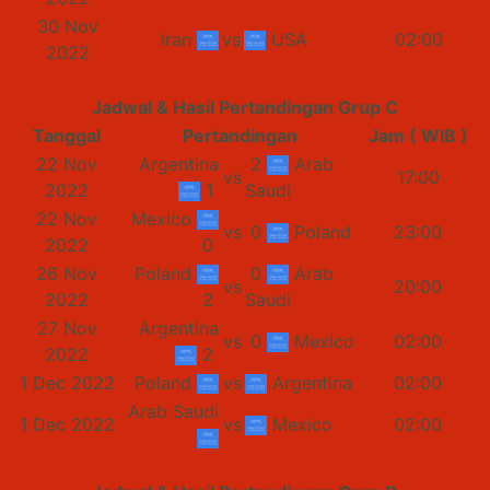
30 Nov
Iran
vs
USA
02:00
2022
Jadwal & Hasil Pertandingan Grup C
Tanggal
Pertandingan
Jam ( WIB )
22 Nov
Argentina
2
Arab
vs
17:00
2022
1
Saudi
22 Nov
Mexico
vs
0
Poland
23:00
2022
0
26 Nov
Poland
0
Arab
vs
20:00
2022
2
Saudi
27 Nov
Argentina
vs
0
Mexico
02:00
2022
2
1 Dec 2022
Poland
vs
Argentina
02:00
Arab Saudi
1 Dec 2022
vs
Mexico
02:00