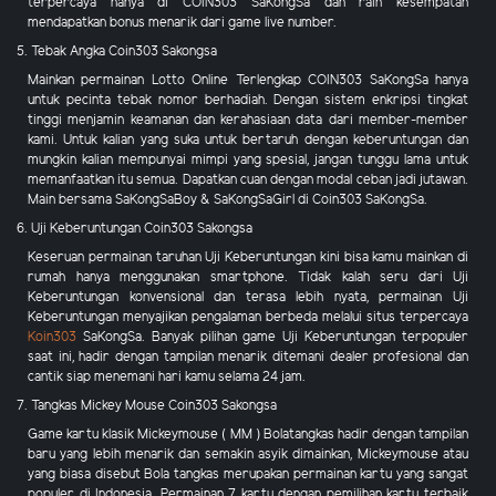
terpercaya hanya di COIN303 SaKongSa dan raih kesempatan
mendapatkan bonus menarik dari game live number.
5. Tebak Angka Coin303 Sakongsa
Mainkan permainan Lotto Online Terlengkap COIN303 SaKongSa hanya
untuk pecinta tebak nomor berhadiah. Dengan sistem enkripsi tingkat
tinggi menjamin keamanan dan kerahasiaan data dari member-member
kami. Untuk kalian yang suka untuk bertaruh dengan keberuntungan dan
mungkin kalian mempunyai mimpi yang spesial, jangan tunggu lama untuk
memanfaatkan itu semua. Dapatkan cuan dengan modal ceban jadi jutawan.
Main bersama SaKongSaBoy & SaKongSaGirl di Coin303 SaKongSa.
6. Uji Keberuntungan Coin303 Sakongsa
Keseruan permainan taruhan Uji Keberuntungan kini bisa kamu mainkan di
rumah hanya menggunakan smartphone. Tidak kalah seru dari Uji
Keberuntungan konvensional dan terasa lebih nyata, permainan Uji
Keberuntungan menyajikan pengalaman berbeda melalui situs terpercaya
Koin303
SaKongSa. Banyak pilihan game Uji Keberuntungan terpopuler
saat ini, hadir dengan tampilan menarik ditemani dealer profesional dan
cantik siap menemani hari kamu selama 24 jam.
7. Tangkas Mickey Mouse Coin303 Sakongsa
Game kartu klasik Mickeymouse ( MM ) Bolatangkas hadir dengan tampilan
baru yang lebih menarik dan semakin asyik dimainkan, Mickeymouse atau
yang biasa disebut Bola tangkas merupakan permainan kartu yang sangat
populer di Indonesia. Permainan 7 kartu dengan pemilihan kartu terbaik