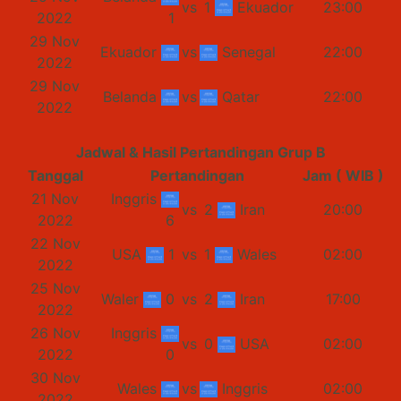
vs
1
Ekuador
23:00
2022
1
29 Nov
Ekuador
vs
Senegal
22:00
2022
29 Nov
Belanda
vs
Qatar
22:00
2022
Jadwal & Hasil Pertandingan Grup B
Tanggal
Pertandingan
Jam ( WIB )
21 Nov
Inggris
vs
2
Iran
20:00
2022
6
22 Nov
USA
1
vs
1
Wales
02:00
2022
25 Nov
Waler
0
vs
2
Iran
17:00
2022
26 Nov
Inggris
vs
0
USA
02:00
2022
0
30 Nov
Wales
vs
Inggris
02:00
2022