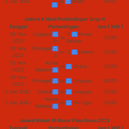
3 Dec 2022
vs
Brazil
02:00
Jadwal & Hasil Pertandingan Grup H
Tanggal
Pertandingan
Jam ( WIB )
24 Nov
Uruguay
0
Korea
vs
20:00
2022
0
Selatan
24 Nov
Portugal
vs
2
Ghana
23:00
2022
3
28 Nov
Korea
vs
Ghana
20:00
2022
Selatan
29 Nov
Portugal
vs
Uruguay
02:00
2022
2 Dec 2022
Ghana
vs
Uruguay
22:00
Korea
2 Dec 2022
vs
Portugal
22:00
Selatan
Jadwal Babak 16 Besar Piala Dunia 2022
Tanggal
Pertandingan
Jam ( WIB )