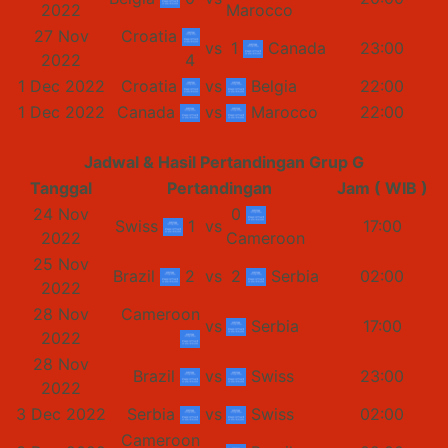
2022
Marocco
27 Nov
Croatia
vs
1
Canada
23:00
2022
4
1 Dec 2022
Croatia
vs
Belgia
22:00
1 Dec 2022
Canada
vs
Marocco
22:00
Jadwal & Hasil Pertandingan Grup G
Tanggal
Pertandingan
Jam ( WIB )
24 Nov
0
Swiss
1
vs
17:00
2022
Cameroon
25 Nov
Brazil
2
vs
2
Serbia
02:00
2022
28 Nov
Cameroon
vs
Serbia
17:00
2022
28 Nov
Brazil
vs
Swiss
23:00
2022
3 Dec 2022
Serbia
vs
Swiss
02:00
Cameroon