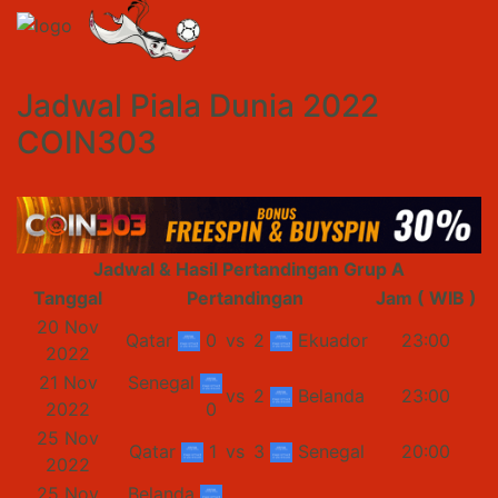
Jadwal Piala Dunia 2022
COIN303
Jadwal & Hasil Pertandingan Grup A
Tanggal
Pertandingan
Jam ( WIB )
20 Nov
Qatar
0
vs
2
Ekuador
23:00
2022
21 Nov
Senegal
vs
2
Belanda
23:00
2022
0
25 Nov
Qatar
1
vs
3
Senegal
20:00
2022
25 Nov
Belanda