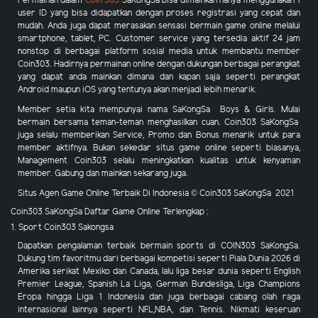
Permainan dalam
Coin 303
SaKongSa
bisa dimainkan hanya menggunakan 1
user ID yang bisa didapatkan dengan proses registrasi yang cepat dan
mudah. Anda juga dapat merasakan sensasi bermain game online melalui
smartphone, tablet, PC. Customer service yang tersedia aktif 24 jam
nonstop di berbagai platform sosial media untuk membantu member
Coin303
. Hadirnya permainan online dengan dukungan berbagai perangkat
yang dapat anda mainkan dimana dan kapan saja seperti perangkat
Android maupun iOS yang tentunya akan menjadi lebih menarik.
Member setia kita mempunyai nama SaKongSa Boys & Girls. Mulai
bermain bersama teman-teman menghasilkan cuan.
Coin303
SaKongSa
juga selalu memberikan Service,
Promo dan Bonus
menarik
untuk para
member aktifnya. Bukan sekedar situs game online seperti biasanya,
Management
Coin303
selalu meningkatkan kualitas untuk kenyaman
member. Gabung dan mainkan sekarang juga.
Situs Agen Game Online Terbaik Di Indonesia © Coin303 SaKongSa 2021
Coin303 SaKongSa Daftar Game Online Terlengkap :
1. Sport Coin303 Sakongsa
Dapatkan pengalaman terbaik bermain sports di COIN303 SaKongSa.
Dukung tim favoritmu dari berbagai kompetisi seperti Piala Dunia 2026 di
Amerika serikat Mexiko dan Canada, lalu liga besar dunia seperti English
Premier League, Spanish La Liga, German Bundesliga, Liga Champions
Eropa hingga Liga 1 Indonesia dan juga berbagai cabang olah raga
internasional lainnya seperti NFL,NBA, dan Tennis. Nikmati keseruan