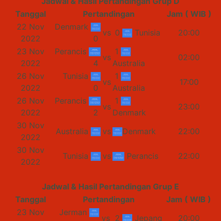
Jadwal & Hasil Pertandingan Grup D
Tanggal
Pertandingan
Jam ( WIB )
22 Nov
Denmark
vs
0
Tunisia
20:00
2022
0
23 Nov
Perancis
1
vs
02:00
2022
4
Australia
26 Nov
Tunisia
1
vs
17:00
2022
0
Australia
26 Nov
Perancis
1
vs
23:00
2022
2
Denmark
30 Nov
Australia
vs
Denmark
22:00
2022
30 Nov
Tunisia
vs
Perancis
22:00
2022
Jadwal & Hasil Pertandingan Grup E
Tanggal
Pertandingan
Jam ( WIB )
23 Nov
Jerman
vs
2
Jepang
20:00