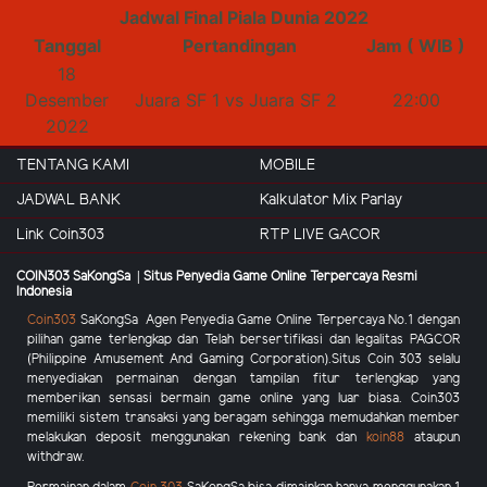
Jadwal Final Piala Dunia 2022
Tanggal
Pertandingan
Jam ( WIB )
18
Desember
Juara SF 1
vs
Juara SF 2
22:00
2022
TENTANG KAMI
MOBILE
JADWAL BANK
Kalkulator Mix Parlay
Link Coin303
RTP LIVE GACOR
COIN303 SaKongSa | Situs Penyedia Game Online Terpercaya Resmi
Indonesia
Coin303
SaKongSa
Agen Penyedia Game Online Terpercaya No.1 dengan
pilihan game terlengkap dan Telah bersertifikasi dan legalitas PAGCOR
(Philippine Amusement And Gaming Corporation).Situs
Coin 303
selalu
menyediakan permainan dengan tampilan fitur terlengkap yang
memberikan sensasi bermain game online yang luar biasa.
Coin303
memiliki sistem transaksi yang beragam sehingga memudahkan member
melakukan deposit menggunakan rekening bank dan
koin88
ataupun
withdraw.