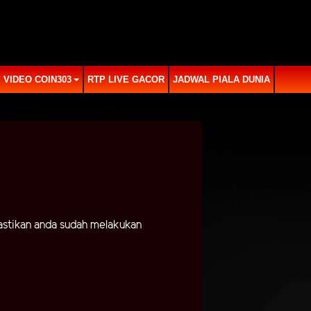
VIDEO COIN303
RTP LIVE GACOR
JADWAL PIALA DUNIA
astikan anda sudah melakukan