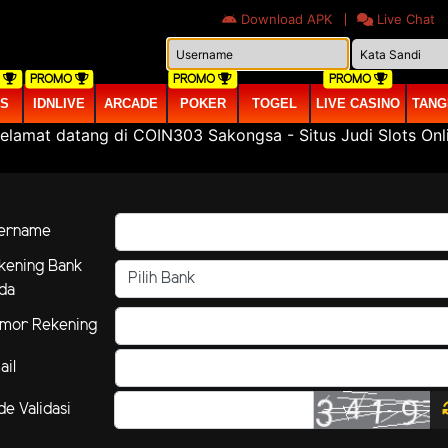
Download APK
Live Chat
O
PROMO
PROMO
PROMO
TS
IDNLIVE
ARCADE
POKER
TOGEL
LIVE CASINO
TANG
ang di COIN303 Sakongsa - Situs Judi Slots Online Uang 
ername
kening Bank
da
mor Rekening
ail
e Validasi